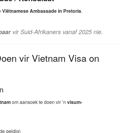
ie
Viëtnamese Ambassade in Pretoria
.
vir Suid-Afrikaners vanaf 2025 nie.
baar
en vir Vietnam Visa on
In
etnam
om aansoek te doen vir ’n
visum-
de geldig)