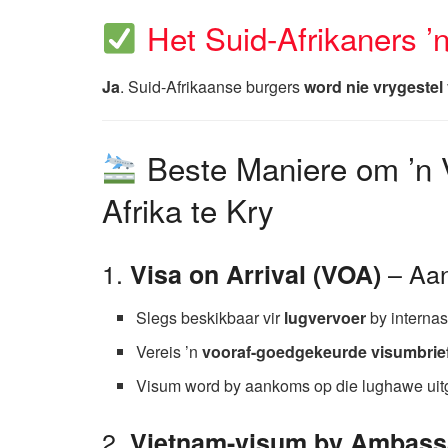
Het Suid-Afrikaners ’
Ja
. Suid-Afrikaanse burgers
word nie vrygestel
Beste Maniere om ’n 
Afrika te Kry
1.
– Aan
Visa on Arrival (VOA)
Slegs beskikbaar vir
lugvervoer
by interna
Vereis ’n
vooraf-goedgekeurde visumbrie
Visum word by aankoms op die lughawe uitg
2.
Vietnam-visum by Ambassa