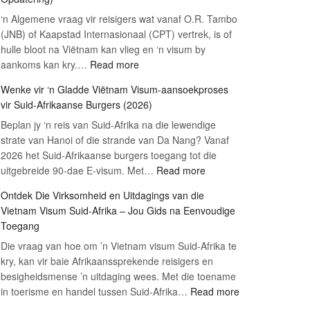
Jaar
‘n Algemene vraag vir reisigers wat vanaf O.R. Tambo
Visum-
(JNB) of Kaapstad Internasionaal (CPT) vertrek, is of
vrystelling:
hulle bloot na Viëtnam kan vlieg en ‘n visum by
Die
:
aankoms kan kry.…
Read more
Ultieme
Kan
2026
Wenke vir ‘n Gladde Viëtnam Visum-aansoekproses
ek
Gids
vir Suid-Afrikaanse Burgers (2026)
‘n
Beplan jy ‘n reis van Suid-Afrika na die lewendige
Viëtnam
strate van Hanoi of die strande van Da Nang? Vanaf
Visum
2026 het Suid-Afrikaanse burgers toegang tot die
by
:
uitgebreide 90-dae E-visum. Met…
die
Read more
Wenke
Lughawe
Ontdek Die Virksomheid en Uitdagings van die
vir
kry?
Vietnam Visum Suid-Afrika – Jou Gids na Eenvoudige
‘n
(2026
Toegang
Gladde
Opdatering)
Die vraag van hoe om ’n Vietnam visum Suid-Afrika te
Viëtnam
kry, kan vir baie Afrikaanssprekende reisigers en
Visum-
besigheidsmense ’n uitdaging wees. Met die toename
aansoekproses
:
in toerisme en handel tussen Suid-Afrika…
Read more
vir
Ontdek
Suid-