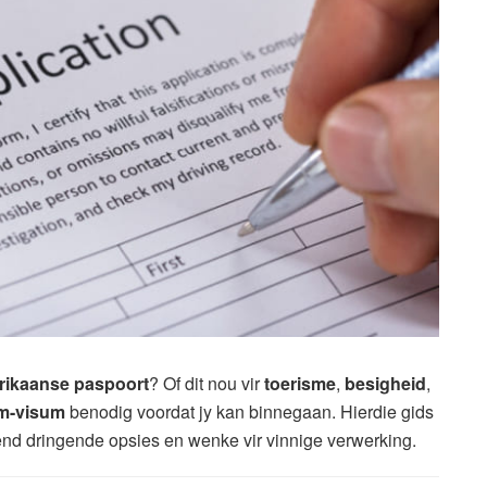
rikaanse paspoort
? Of dit nou vir
toerisme
,
besigheid
,
m-visum
benodig voordat jy kan binnegaan. Hierdie gids
itend dringende opsies en wenke vir vinnige verwerking.