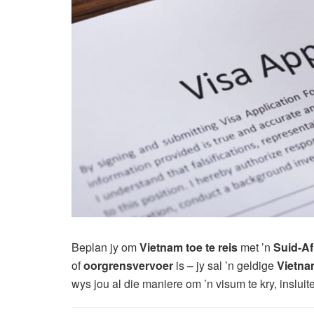
Beplan jy om
Vietnam toe te reis
met ’n
Suid-Af
of
oorgrensvervoer
is – jy sal ’n geldige
Vietna
wys jou al die maniere om ’n visum te kry, inslu