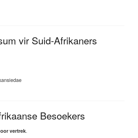
um vir Suid-Afrikaners
akansiedae
frikaanse Besoekers
voor vertrek
.