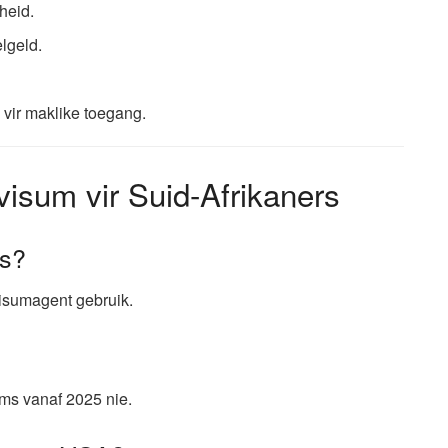
gheid.
lgeld.
vir maklike toegang.
isum vir Suid-Afrikaners
rs?
 visumagent gebruik.
ums vanaf 2025 nie.