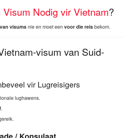
n Visum Nodig vir Vietnam
?
 van visums
nie en moet een
voor die reis
bekom.
Vietnam-visum van Suid-
beveel vir Lugreisigers
sionale lughawens.
f
.
ereik.
de / Konsulaat