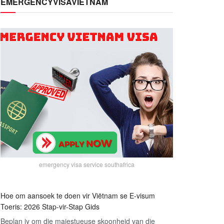
EMERGENCYVISAVIETNAM
emergency visa service southafrica
Hoe om aansoek te doen vir Viëtnam se E-visum
Toeris: 2026 Stap-vir-Stap Gids
Beplan jy om die majestueuse skoonheid van die