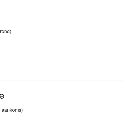
grond)
e
f aankoms)