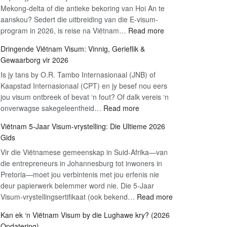
Mekong-delta of die antieke bekoring van Hoi An te
aanskou? Sedert die uitbreiding van die E-visum-
:
program in 2026, is reise na Viëtnam…
Read more
Hoe
Dringende Viëtnam Visum: Vinnig, Gerieflik &
om
Gewaarborg vir 2026
aansoek
Is jy tans by O.R. Tambo Internasionaal (JNB) of
te
Kaapstad Internasionaal (CPT) en jy besef nou eers
doen
jou visum ontbreek of bevat ‘n fout? Of dalk vereis ‘n
vir
:
onverwagse sakegeleentheid…
Read more
Viëtnam
Dringende
se
Viëtnam 5-Jaar Visum-vrystelling: Die Ultieme 2026
Viëtnam
E-
Gids
Visum:
visum
Vir die Viëtnamese gemeenskap in Suid-Afrika—van
Vinnig,
Toeris:
die entrepreneurs in Johannesburg tot inwoners in
Gerieflik
2026
Pretoria—moet jou verbintenis met jou erfenis nie
&
Stap-
deur papierwerk belemmer word nie. Die 5-Jaar
Gewaarborg
vir-
:
Visum-vrystellingsertifikaat (ook bekend…
Read more
vir
Stap
Viëtnam
2026
Gids
Kan ek ‘n Viëtnam Visum by die Lughawe kry? (2026
5-
Opdatering)