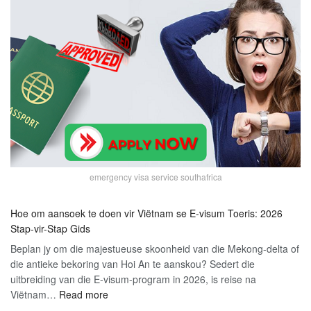
emergency visa service southafrica
Hoe om aansoek te doen vir Viëtnam se E-visum Toeris: 2026
Stap-vir-Stap Gids
Beplan jy om die majestueuse skoonheid van die Mekong-delta of
die antieke bekoring van Hoi An te aanskou? Sedert die
uitbreiding van die E-visum-program in 2026, is reise na
:
Viëtnam…
Read more
Hoe