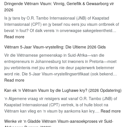
Dringende Viëtnam Visum: Vinnig, Gerieflik & Gewaarborg vir
om
2026
aansoek
Is jy tans by O.R. Tambo Internasionaal (JNB) of Kaapstad
te
Internasionaal (CPT) en jy besef nou eers jou visum ontbreek of
doen
bevat ‘n fout? Of dalk vereis ‘n onverwagse sakegeleentheid…
vir
:
Read more
Viëtnam
Dringende
se
Viëtnam 5-Jaar Visum-vrystelling: Die Ultieme 2026 Gids
Viëtnam
E-
Vir die Viëtnamese gemeenskap in Suid-Afrika—van die
Visum:
visum
entrepreneurs in Johannesburg tot inwoners in Pretoria—moet
Vinnig,
Toeris:
jou verbintenis met jou erfenis nie deur papierwerk belemmer
Gerieflik
2026
word nie. Die 5-Jaar Visum-vrystellingsertifikaat (ook bekend…
&
Stap-
:
Read more
Gewaarborg
vir-
Viëtnam
vir
Stap
Kan ek ‘n Viëtnam Visum by die Lughawe kry? (2026 Opdatering)
5-
2026
Gids
‘n Algemene vraag vir reisigers wat vanaf O.R. Tambo (JNB) of
Jaar
Kaapstad Internasionaal (CPT) vertrek, is of hulle bloot na
Visum-
:
Viëtnam kan vlieg en ‘n visum by aankoms kan kry.…
vrystelling:
Read more
Ka
Die
Wenke vir ‘n Gladde Viëtnam Visum-aansoekproses vir Suid-
ek
Ultieme