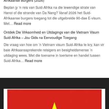
Afrikaanse Burgers (2026)
‘n
2026
Beplan jy ‘n reis van Suid-Afrika na die lewendige strate van
Vië
Gids
Hanoi of die strande van Da Nang? Vanaf 2026 het Suid-
Vi
Afrikaanse burgers toegang tot die uitgebreide 90-dae E-visum.
by
:
Met…
Read more
die
Wenke
Lu
Ontdek Die Virksomheid en Uitdagings van die Vietnam Visum
vir
kry
Suid-Afrika – Jou Gids na Eenvoudige Toegang
‘n
(20
Die vraag van hoe om ’n Vietnam visum Suid-Afrika te kry, kan vir
Gladde
Opd
baie Afrikaanssprekende reisigers en besigheidsmense ’n
Viëtnam
uitdaging wees. Met die toename in toerisme en handel tussen
Visum-
:
Suid-Afrika…
Read more
aansoekproses
Ontdek
vir
Die
Suid-
Virksomheid
Afrikaanse
en
Burgers
Uitdagings
(2026)
van
die
Vietnam
Visum