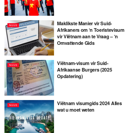
Maklikste Manier vir Suid-
NUUS
Afrikaners om ‘n Toeristevisum
vir Viëtnam aan te Vraag – ‘n
Omvattende Gids
Viëtnam-visum vir Suid-
NUUS
Afrikaanse Burgers (2025
Opdatering)
Viëtnam visumgids 2024 Alles
NUUS
wat u moet weten