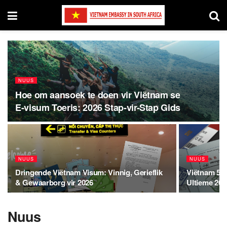
NUUS
Hoe om aansoek te doen vir Viëtnam se
E-visum Toeris: 2026 Stap-vir-Stap Gids
NUUS
NUUS
Dringende Viëtnam Visum: Vinnig, Gerieflik
Viëtnam 5-J
& Gewaarborg vir 2026
Ultieme 202
Nuus