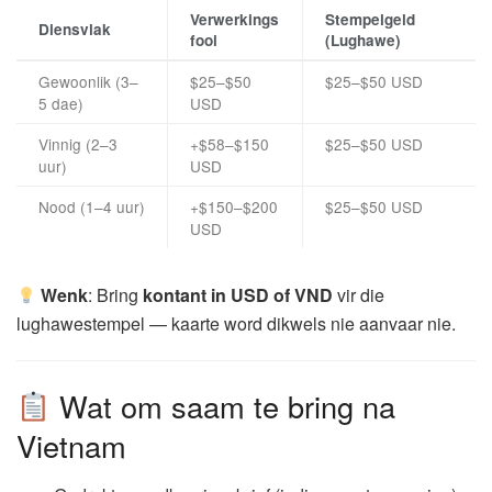
Verwerkings
Stempelgeld
Diensvlak
fooi
(Lughawe)
Gewoonlik (3–
$25–$50
$25–$50 USD
5 dae)
USD
Vinnig (2–3
+$58–$150
$25–$50 USD
uur)
USD
Nood (1–4 uur)
+$150–$200
$25–$50 USD
USD
Wenk
: Bring
kontant in USD of VND
vir die
lughawestempel — kaarte word dikwels nie aanvaar nie.
Wat om saam te bring na
Vietnam