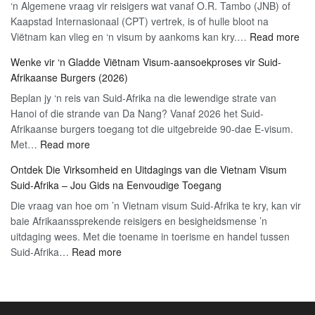
‘n Algemene vraag vir reisigers wat vanaf O.R. Tambo (JNB) of
Jaar
Kaapstad Internasionaal (CPT) vertrek, is of hulle bloot na
Visum-
:
Viëtnam kan vlieg en ‘n visum by aankoms kan kry.…
vrystelling:
Read more
Ka
Die
Wenke vir ‘n Gladde Viëtnam Visum-aansoekproses vir Suid-
ek
Ultieme
Afrikaanse Burgers (2026)
‘n
2026
Beplan jy ‘n reis van Suid-Afrika na die lewendige strate van
Vië
Gids
Hanoi of die strande van Da Nang? Vanaf 2026 het Suid-
Vi
Afrikaanse burgers toegang tot die uitgebreide 90-dae E-visum.
by
:
Met…
Read more
die
Wenke
Lu
Ontdek Die Virksomheid en Uitdagings van die Vietnam Visum
vir
kry
Suid-Afrika – Jou Gids na Eenvoudige Toegang
‘n
(20
Die vraag van hoe om ’n Vietnam visum Suid-Afrika te kry, kan vir
Gladde
Opd
baie Afrikaanssprekende reisigers en besigheidsmense ’n
Viëtnam
uitdaging wees. Met die toename in toerisme en handel tussen
Visum-
:
Suid-Afrika…
Read more
aansoekproses
Ontdek
vir
Die
Suid-
Virksomheid
Afrikaanse
en
Burgers