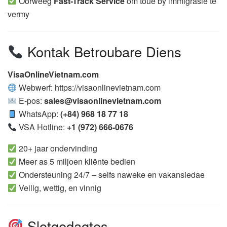
Oorweeg
Fast-Track Service
om toue by immigrasie te
vermy
Kontak Betroubare Diens
VisaOnlineVietnam.com
Webwerf: https://visaonlinevietnam.com
E-pos:
sales@visaonlinevietnam.com
WhatsApp:
(+84) 968 18 77 18
VSA Hotline:
+1 (972) 666-0676
20+ jaar ondervinding
Meer as 5 miljoen kliënte bedien
Ondersteuning 24/7 – selfs naweke en vakansiedae
Veilig, wettig, en vinnig
Slotgedagtes