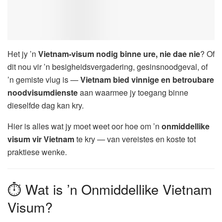
Het jy ’n
Vietnam-visum nodig binne ure, nie dae nie
? Of
dit nou vir ’n besigheidsvergadering, gesinsnoodgeval, of
’n gemiste vlug is —
Vietnam bied vinnige en betroubare
noodvisumdienste
aan waarmee jy toegang binne
dieselfde dag kan kry.
Hier is alles wat jy moet weet oor hoe om ’n
onmiddellike
visum vir Vietnam
te kry — van vereistes en koste tot
praktiese wenke.
⏱ Wat is ’n Onmiddellike Vietnam
Visum?