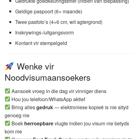
Gedrukte goedkeuringsbrief (indien van toepassing)
Geldige paspoort (6+ maande)
Twee pasfoto’s (4×6 cm, wit agtergrond)
Inskrywings-/uitgangsvorm
Kontant vir stempelgeld
Wenke vir
Noodvisumaansoekers
Aansoek vroeg in die dag vir vinniger diens
Hou jou telefoon/WhatsApp aktief
Bring alles
gedruk
— elektroniese kopieë is nie altyd
genoeg nie
Boek
herroepbare
vlugte indien jou visum nie betyds
kom nie