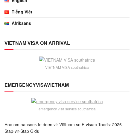
English
Tiếng Việt
Afrikaans
VIETNAM VISA ON ARRIVAL
VIETNAM VISA southafrica
EMERGENCYVISAVIETNAM
emergency visa service southafrica
Hoe om aansoek te doen vir Viëtnam se E-visum Toeris: 2026
Stap-vir-Stap Gids