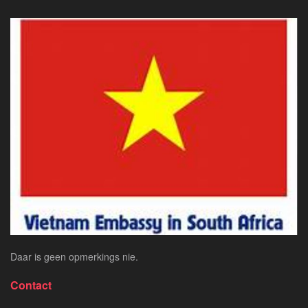
Uitdagings
(2026)
van
die
Vietnam
Visum
Suid-
Afrika
–
Jou
Gids
na
Eenvoudige
Toegang
Daar is geen opmerkings nie.
Contact