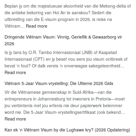
Beplan jy om die majestueuse skoonheid van die Mekong-delta of
die antieke bekoring van Hoi An te aanskou? Sedert die
uitbreiding van die E-visum-program in 2026, is reise na
:
Viëtnam…
Read more
Hoe
Dringende Viëtnam Visum: Vinnig, Gerieflik & Gewaarborg vir
om
2026
aansoek
Is jy tans by O.R. Tambo Internasionaal (JNB) of Kaapstad
te
Internasionaal (CPT) en jy besef nou eers jou visum ontbreek of
doen
bevat ‘n fout? Of dalk vereis ‘n onverwagse sakegeleentheid…
vir
:
Read more
Viëtnam
Dringende
se
Viëtnam 5-Jaar Visum-vrystelling: Die Ultieme 2026 Gids
Viëtnam
E-
Vir die Viëtnamese gemeenskap in Suid-Afrika—van die
Visum:
visum
entrepreneurs in Johannesburg tot inwoners in Pretoria—moet
Vinnig,
Toeris:
jou verbintenis met jou erfenis nie deur papierwerk belemmer
Gerieflik
2026
word nie. Die 5-Jaar Visum-vrystellingsertifikaat (ook bekend…
&
Stap-
:
Read more
Gewaarborg
vir-
Viëtnam
vir
Stap
Kan ek ‘n Viëtnam Visum by die Lughawe kry? (2026 Opdatering)
5-
2026
Gids