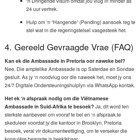
‘n Dringende visum omdat jou vlug in minder as
24 uur vertrek.
Hulp om ‘n “Hangende” (Pending) aansoek reg te
stel wat in die regeringstelsel vasgesteek het.
4. Gereeld Gevraagde Vrae (FAQ)
Kan ek die Ambassade in Pretoria oor naweke bel?
Nee. Die amptelike Ambassade is op Saterdae en Sondae
gesluit. As jy ‘n noodvlug oor die naweek het, moet jy ons
24/7 Digitale Ondersteuningshulplyn via WhatsApp kontak.
Het ek ‘n afspraak nodig om die Viëtnamese
Ambassade in Suid-Afrika te besoek?
Ja, dit word ten
sterkste aanbeveel om vooraf te bel en ‘n afspraak te
skeduleer voordat jy die kantoor in Brooklyn, Pretoria
besoek, veral vir dokumentwettiging, om te verseker die
konsulêre beampte is beskikbaar.