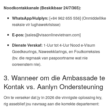
Noodkontakkanale (Beskikbaar 24/7/365):
WhatsApp/Hulplyn:
[+84 962 655 556] (Onmiddellike
reaksie vir lughawekrisisse)
E-pos:
[sales@visaonlinevietnam.com]
Dienste Verskaf:
1-Uur tot 4-Uur Nood e-Visum
Goedkeurings, Naweekklarings, en Foutkorreksies
(bv. die regmaak van paspoortname wat nie
ooreenstem nie).
3. Wanneer om die Ambassade te
Kontak vs. Aanlyn Ondersteuning
Om te verseker dat jy in 2026 die vinnigste oplossing kry,
rig asseblief jou navraag aan die korrekte departement: