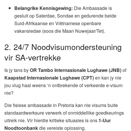
Belangrike Kennisgewing:
Die Ambassade is
gesluit op Saterdae, Sondae en gedurende beide
Suid-Afrikaanse en Viëtnamese openbare
vakansiedae (soos die Maan Nuwejaar/Tet).
2. 24/7 Noodvisumondersteuning
vir SA-vertrekke
Is jy tans by
OR Tambo Internasionale Lughawe (JNB)
of
Kaapstad Internasionale Lughawe (CPT)
en kan jy nie
jou vlug haal weens ‘n ontbrekende of verkeerde e-visum
nie?
Die fisiese ambassade in Pretoria kan nie visums buite
standaardwerksure verwerk of onmiddellike goedkeurings
uitreik nie. Vir hierdie kritieke situasies is ons
1-Uur
Noodtoonbank
die vereiste oplossing.