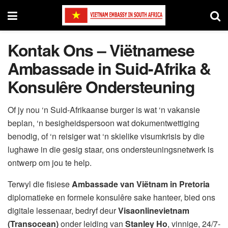
Kontak Ons – Viëtnamese
Ambassade in Suid-Afrika &
Konsulêre Ondersteuning
Of jy nou ‘n Suid-Afrikaanse burger is wat ‘n vakansie
beplan, ‘n besigheidspersoon wat dokumentwettiging
benodig, of ‘n reisiger wat ‘n skielike visumkrisis by die
lughawe in die gesig staar, ons ondersteuningsnetwerk is
ontwerp om jou te help.
Terwyl die fisiese
Ambassade van Viëtnam in Pretoria
diplomatieke en formele konsulêre sake hanteer, bied ons
digitale lessenaar, bedryf deur
Visaonlinevietnam
(Transocean)
onder leiding van
Stanley Ho
, vinnige, 24/7-