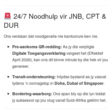
24/7 Noodhulp vir JNB, CPT &
DUR
Ons verstaan dat noodgevalle nie kantoorure ken nie.
Pre-aankoms QR-redding:
As jy die verpligte
Digitale Toegangsverklaring
vergeet het (Effektief
April 2026), kan ons dit binne minute by die hek vir jou
genereer.
Transit-ondersteuning:
Intydse bystand as jy vasval
tydens ‘n oornagstop in
Doha, Dubai of Singapoer
.
Bordering-waarborg:
Ons span bly op die lyn totdat
jy suksesvol op jou vlug vanaf Suid-Afrika geklim het.