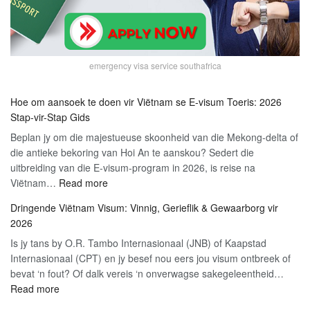
emergency visa service southafrica
Hoe om aansoek te doen vir Viëtnam se E-visum Toeris: 2026
Stap-vir-Stap Gids
Beplan jy om die majestueuse skoonheid van die Mekong-delta of
die antieke bekoring van Hoi An te aanskou? Sedert die
uitbreiding van die E-visum-program in 2026, is reise na
:
Viëtnam…
Read more
Hoe
Dringende Viëtnam Visum: Vinnig, Gerieflik & Gewaarborg vir
om
2026
aansoek
Is jy tans by O.R. Tambo Internasionaal (JNB) of Kaapstad
te
Internasionaal (CPT) en jy besef nou eers jou visum ontbreek of
doen
bevat ‘n fout? Of dalk vereis ‘n onverwagse sakegeleentheid…
vir
:
Read more
Viëtnam
Dringende
se