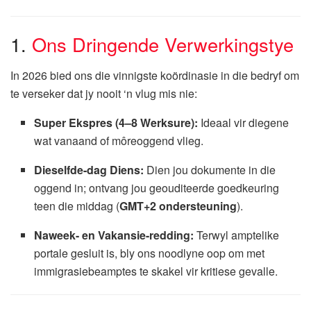
1.
Ons Dringende Verwerkingstye
In 2026 bied ons die vinnigste koördinasie in die bedryf om
te verseker dat jy nooit ‘n vlug mis nie:
Super Ekspres (4–8 Werksure):
Ideaal vir diegene
wat vanaand of môreoggend vlieg.
Dieselfde-dag Diens:
Dien jou dokumente in die
oggend in; ontvang jou geouditeerde goedkeuring
teen die middag (
GMT+2 ondersteuning
).
Naweek- en Vakansie-redding:
Terwyl amptelike
portale gesluit is, bly ons noodlyne oop om met
immigrasiebeamptes te skakel vir kritiese gevalle.