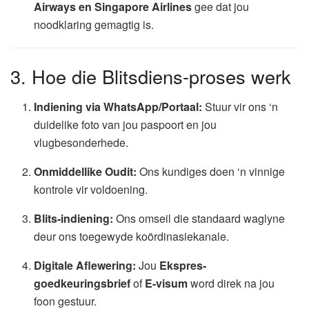
Airways en Singapore Airlines
gee dat jou
noodklaring gemagtig is.
3. Hoe die Blitsdiens-proses werk
Indiening via WhatsApp/Portaal:
Stuur vir ons ‘n
duidelike foto van jou paspoort en jou
vlugbesonderhede.
Onmiddellike Oudit:
Ons kundiges doen ‘n vinnige
kontrole vir voldoening.
Blits-indiening:
Ons omseil die standaard waglyne
deur ons toegewyde koördinasiekanale.
Digitale Aflewering:
Jou
Ekspres-
goedkeuringsbrief
of
E-visum
word direk na jou
foon gestuur.