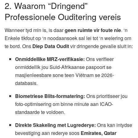
2. Waarom “Dringend”
Professionele Ouditering vereis
Wanneer tyd min is, is daar
geen ruimte vir foute nie
. ‘n
Enkele tikfout op ‘n noodaansoek sal lei tot ‘n weiering om
te bord. Ons
Diep Data Oudit
vir dringende gevalle sluit in:
Onmiddellike MRZ-verifikasie:
Ons verifieer
onmiddellik jou Suid-Afrikaanse paspoort se
masjienleesbare sone teen Viëtnam se 2026-
databasis.
Biometriese Blits-formatering:
Ons prioritiseer jou
foto-optimisering om binne minute aan ICAO-
standaarde te voldoen.
Direkte Skakeling met Lugrederye:
Ons kan intydse
bevestiging aan rederye soos
Emirates, Qatar