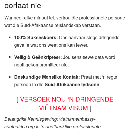
oorlaat nie
Wanneer elke minuut tel, vertrou die professionele persone
wat die Suid-Afrikaanse reislandskap verstaan.
100% Sukseskoers:
Ons aanvaar slegs dringende
gevalle wat ons weet ons kan lewer.
Veilig & Geënkripteer:
Jou sensitiewe data word
nooit gekompromitteer nie.
Deskundige Menslike Kontak:
Praat met ‘n regte
persoon in die
Suid-Afrikaanse tydsone
.
[
VERSOEK NOU ‘N DRINGENDE
VIËTNAM VISUM
]
Belangrike Kennisgewing: vietnamembassy-
southafrica.org is ‘n onafhanklike professionele