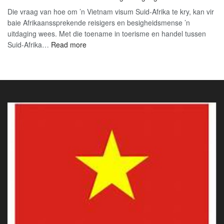
‘n
(20
Die vraag van hoe om ’n Vietnam visum Suid-Afrika te kry, kan vir
Gladde
Opd
baie Afrikaanssprekende reisigers en besigheidsmense ’n
Viëtnam
uitdaging wees. Met die toename in toerisme en handel tussen
Visum-
:
Suid-Afrika…
Read more
aansoekproses
Ontdek
vir
Die
Suid-
Virksomheid
Afrikaanse
en
Burgers
Uitdagings
(2026)
van
die
Vietnam
Visum
Suid-
Afrika
–
Jou
Gids
na
Eenvoudige