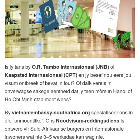
Is jy tans by
O.R. Tambo Internasionaal (JNB)
of
Kaapstad Internasionaal (CPT)
en jy besef nou eers jou
visum ontbreek of bevat ‘n fout? Of dalk vereis ‘n
onverwagse sakegeleentheid dat jy teen môre in Hanoi of
Ho Chi Minh-stad moet wees?
By
vietnamembassy-southafrica.org
spesialiseer ons in
die “onmoontlike”. Ons
Noodvisum-reddingsdiens
is
ontwerp vir Suid-Afrikaanse burgers en internasionale
inwoners wat nie 3–5 werksdae kan wag nie.