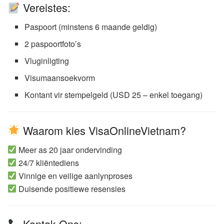
Vereistes:
Paspoort (minstens 6 maande geldig)
2 paspoortfoto’s
Vluginligting
Visumaansoekvorm
Kontant vir stempelgeld (USD 25 – enkel toegang)
Waarom kies VisaOnlineVietnam?
Meer as 20 jaar ondervinding
24/7 kliëntediens
Vinnige en veilige aanlynproses
Duisende positiewe resensies
Kontak Ons: