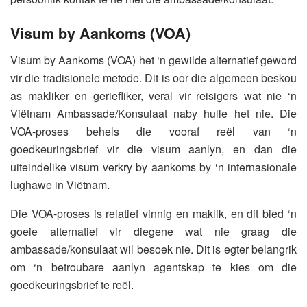
Visum by Aankoms (VOA)
Visum by Aankoms (VOA) het ‘n gewilde alternatief geword
vir die tradisionele metode. Dit is oor die algemeen beskou
as makliker en geriefliker, veral vir reisigers wat nie ‘n
Viëtnam Ambassade/Konsulaat naby hulle het nie. Die
VOA-proses behels die vooraf reël van ‘n
goedkeuringsbrief vir die visum aanlyn, en dan die
uiteindelike visum verkry by aankoms by ‘n internasionale
lughawe in Viëtnam.
Die VOA-proses is relatief vinnig en maklik, en dit bied ‘n
goeie alternatief vir diegene wat nie graag die
ambassade/konsulaat wil besoek nie. Dit is egter belangrik
om ‘n betroubare aanlyn agentskap te kies om die
goedkeuringsbrief te reël.