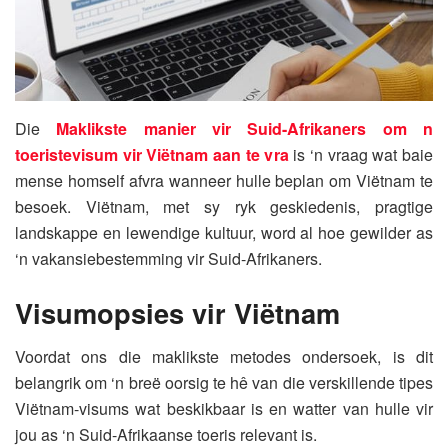
Die
Maklikste manier vir Suid-Afrikaners om n
toeristevisum vir Viëtnam aan te vra
is ‘n vraag wat baie
mense homself afvra wanneer hulle beplan om Viëtnam te
besoek. Viëtnam, met sy ryk geskiedenis, pragtige
landskappe en lewendige kultuur, word al hoe gewilder as
‘n vakansiebestemming vir Suid-Afrikaners.
Visumopsies vir Viëtnam
Voordat ons die maklikste metodes ondersoek, is dit
belangrik om ‘n breë oorsig te hê van die verskillende tipes
Viëtnam-visums wat beskikbaar is en watter van hulle vir
jou as ‘n Suid-Afrikaanse toeris relevant is.