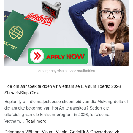
emergency visa service southafrica
Hoe om aansoek te doen vir Viëtnam se E-visum Toeris: 2026
Stap-vir-Stap Gids
Beplan jy om die majestueuse skoonheid van die Mekong-delta of
die antieke bekoring van Hoi An te aanskou? Sedert die
uitbreiding van die E-visum-program in 2026, is reise na
:
Viëtnam…
Read more
Hoe
Dringende Viëtnam Visum: Vinnig, Gerieflik & Gewaarborg vir