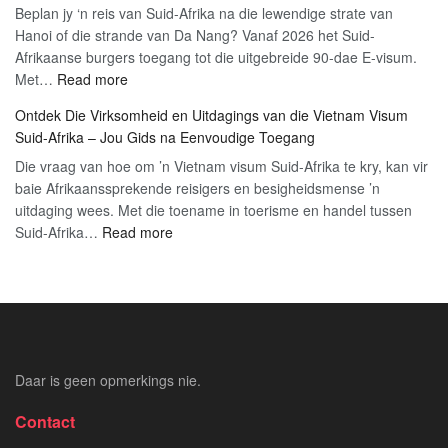
Beplan jy ‘n reis van Suid-Afrika na die lewendige strate van
Vië
Gids
Hanoi of die strande van Da Nang? Vanaf 2026 het Suid-
Vi
Afrikaanse burgers toegang tot die uitgebreide 90-dae E-visum.
by
:
Met…
Read more
die
Wenke
Lu
Ontdek Die Virksomheid en Uitdagings van die Vietnam Visum
vir
kry
Suid-Afrika – Jou Gids na Eenvoudige Toegang
‘n
(20
Die vraag van hoe om ’n Vietnam visum Suid-Afrika te kry, kan vir
Gladde
Opd
baie Afrikaanssprekende reisigers en besigheidsmense ’n
Viëtnam
uitdaging wees. Met die toename in toerisme en handel tussen
Visum-
:
Suid-Afrika…
Read more
aansoekproses
Ontdek
vir
Die
Suid-
Virksomheid
Afrikaanse
en
Burgers
Uitdagings
(2026)
van
Daar is geen opmerkings nie.
die
Vietnam
Contact
Visum