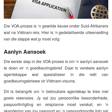
Die VOA-proses is ‘n gewilde keuse onder Suid-Afrikaners
wat na Viëtnam reis. Hier is ‘n gedetailleerde uiteensetting
van die stappe wat jy moet volg:
Aanlyn Aansoek
Die eerste stap in die VOA-proses is om ‘n aanlyn aansoek
te doen vir ‘n goedkeuringsbrief. Daar is verskeie aanlyn
agentskappe wat spesialiseer in die reël van
goedkeuringsbriewe vir Viëtnam-visums.
Dit is belangrik om ‘n betroubare agentskap te kies met
goeie resensies. Jy sal jou persoonlike besonderhede,
paspoortinligting en reisplanne moet verskaf, en ‘n
skandering van jou paspoort en ‘n paspoortgrootte foto sal