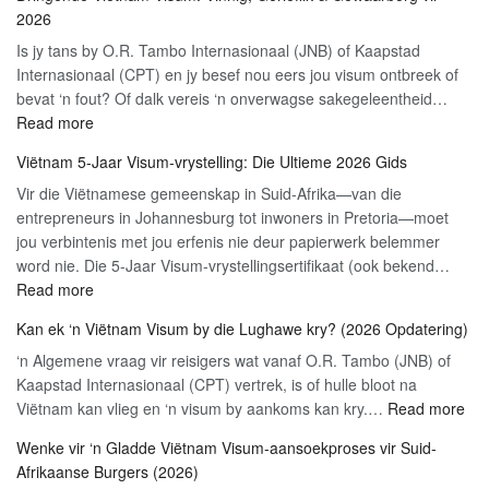
om
2026
aansoek
Is jy tans by O.R. Tambo Internasionaal (JNB) of Kaapstad
te
Internasionaal (CPT) en jy besef nou eers jou visum ontbreek of
doen
bevat ‘n fout? Of dalk vereis ‘n onverwagse sakegeleentheid…
vir
:
Read more
Viëtnam
Dringende
se
Viëtnam 5-Jaar Visum-vrystelling: Die Ultieme 2026 Gids
Viëtnam
E-
Vir die Viëtnamese gemeenskap in Suid-Afrika—van die
Visum:
visum
entrepreneurs in Johannesburg tot inwoners in Pretoria—moet
Vinnig,
Toeris:
jou verbintenis met jou erfenis nie deur papierwerk belemmer
Gerieflik
2026
word nie. Die 5-Jaar Visum-vrystellingsertifikaat (ook bekend…
&
Stap-
:
Read more
Gewaarborg
vir-
Viëtnam
vir
Stap
Kan ek ‘n Viëtnam Visum by die Lughawe kry? (2026 Opdatering)
5-
2026
Gids
‘n Algemene vraag vir reisigers wat vanaf O.R. Tambo (JNB) of
Jaar
Kaapstad Internasionaal (CPT) vertrek, is of hulle bloot na
Visum-
:
Viëtnam kan vlieg en ‘n visum by aankoms kan kry.…
vrystelling:
Read more
Ka
Die
Wenke vir ‘n Gladde Viëtnam Visum-aansoekproses vir Suid-
ek
Ultieme
Afrikaanse Burgers (2026)
‘n
2026