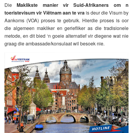
Die
Maklikste manier vir Suid-Afrikaners om n
toeristevisum vir Viëtnam aan te vra
is deur die Visum by
Aankoms (VOA) proses te gebruik. Hierdie proses is oor
die algemeen makliker en geriefliker as die tradisionele
metode, en dit bied ‘n goeie alternatief vir diegene wat nie
graag die ambassade/konsulaat wil besoek nie.