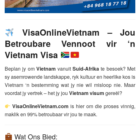
VisaOnlineVietnam – Jou
Betroubare Vennoot vir ‘n
Vietnam Visa
Beplan jy om
Vietnam
vanuit
Suid-Afrika
te besoek? Met
sy asemrowende landskappe, ryk kultuur en heerlike kos is
Vietnam ‘n bestemming wat jy nie wil misloop nie. Maar
voordat jy vertrek – het jy jou
Vietnam visum
gereël?
VisaOnlineVietnam.com
is hier om die proses vinnig,
maklik en 99% betroubaar vir jou te maak.
Wat Ons Bied: