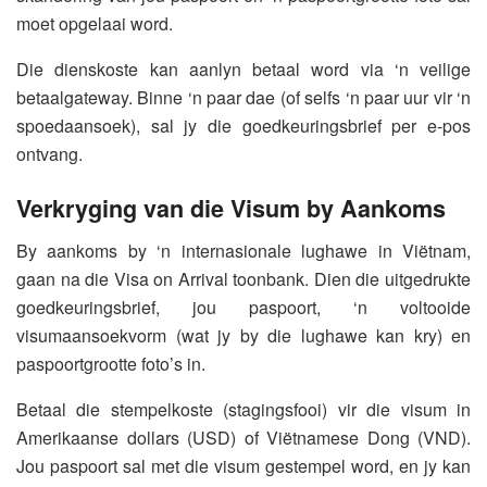
moet opgelaai word.
Die dienskoste kan aanlyn betaal word via ‘n veilige
betaalgateway. Binne ‘n paar dae (of selfs ‘n paar uur vir ‘n
spoedaansoek), sal jy die goedkeuringsbrief per e-pos
ontvang.
Verkryging van die Visum by Aankoms
By aankoms by ‘n internasionale lughawe in Viëtnam,
gaan na die Visa on Arrival toonbank. Dien die uitgedrukte
goedkeuringsbrief, jou paspoort, ‘n voltooide
visumaansoekvorm (wat jy by die lughawe kan kry) en
paspoortgrootte foto’s in.
Betaal die stempelkoste (stagingsfooi) vir die visum in
Amerikaanse dollars (USD) of Viëtnamese Dong (VND).
Jou paspoort sal met die visum gestempel word, en jy kan