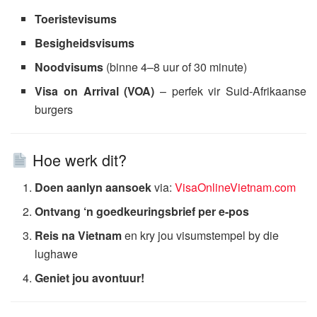
Toeristevisums
Besigheidsvisums
Noodvisums
(binne 4–8 uur of 30 minute)
Visa on Arrival (VOA)
– perfek vir Suid-Afrikaanse
burgers
Hoe werk dit?
Doen aanlyn aansoek
via:
VisaOnlineVietnam.com
Ontvang ‘n goedkeuringsbrief per e-pos
Reis na Vietnam
en kry jou visumstempel by die
lughawe
Geniet jou avontuur!