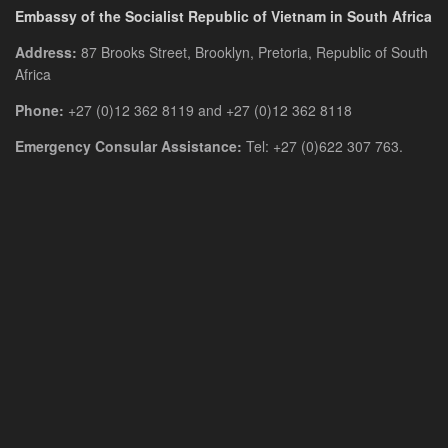
Suid-
Embassy of the Socialist Republic of Vietnam in South Africa
Afrika
–
Address:
87 Brooks Street, Brooklyn, Pretoria, Republic of South
Jou
Africa
Gids
Phone:
+27 (0)12 362 8119 and +27 (0)12 362 8118
na
Eenvoudige
Emergency Consular Assistance:
Tel: +27 (0)622 307 763.
Toegang