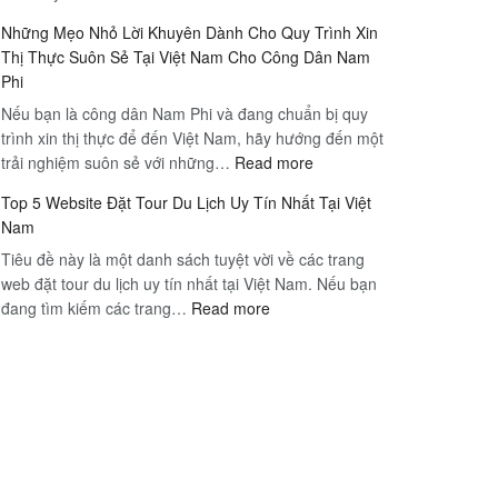
Yêu
Việt
Nam
Những Mẹo Nhỏ Lời Khuyên Dành Cho Quy Trình Xin
Cầu
Nam
Thị Thực Suôn Sẻ Tại Việt Nam Cho Công Dân Nam
Và
Tư
Phi
Thủ
Vấn
Nếu bạn là công dân Nam Phi và đang chuẩn bị quy
Tục
Kinh
trình xin thị thực để đến Việt Nam, hãy hướng đến một
Xin
Nghiệm
:
trải nghiệm suôn sẻ với những…
Read more
Visa
Cho
Những
Việt
Những
Top 5 Website Đặt Tour Du Lịch Uy Tín Nhất Tại Việt
Mẹo
Nam
Người
Nam
Nhỏ
Tại
Lần
Tiêu đề này là một danh sách tuyệt vời về các trang
Lời
Nam
Đầu
web đặt tour du lịch uy tín nhất tại Việt Nam. Nếu bạn
Khuyên
Phi
Đi
:
đang tìm kiếm các trang…
Read more
Dành
Du
Top
Cho
Lịch
5
Quy
Website
Trình
Đặt
Xin
Tour
Thị
Du
Thực
Lịch
Suôn