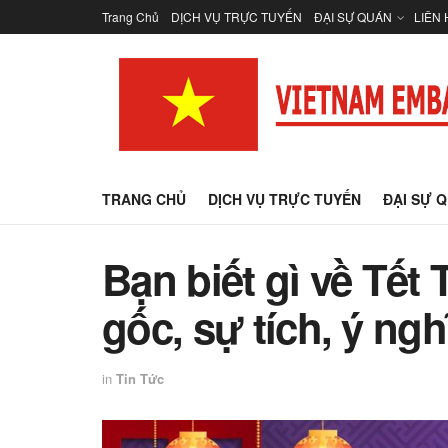
Trang Chủ
DỊCH VỤ TRỰC TUYẾN
ĐẠI SỰ QUÁN
LIÊN 
TRANG CHỦ
DỊCH VỤ TRỰC TUYẾN
ĐẠI SỰ 
Bạn biết gì về Tế
gốc, sự tích, ý ng
in
Tin Tức