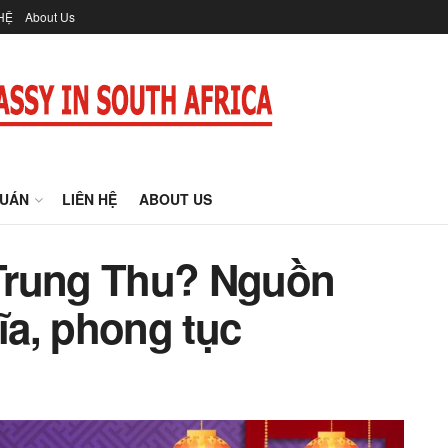
HỆ
About Us
QUÁN
LIÊN HỆ
ABOUT US
t Trung Thu? Nguồn
hĩa, phong tục