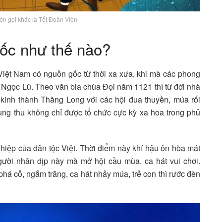
tên gọi khác là Tết Đoàn Viên
gốc như thế nào?
iệt Nam có nguồn gốc từ thời xa xưa, khi mà các phong
g Ngọc Lũ. Theo văn bia chùa Đọi năm 1121 thì từ đời nhà
 kinh thành Thăng Long với các hội đua thuyền, múa rối
rung thu không chỉ được tổ chức cực kỳ xa hoa trong phủ
hiệp của dân tộc Việt. Thời điểm này khí hậu ôn hòa mát
ời nhân dịp này mà mở hội cầu mùa, ca hát vui chơi.
 cỗ, ngắm trăng, ca hát nhảy múa, trẻ con thì rước đèn