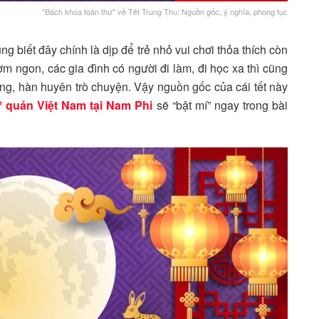
"Bách khoa toàn thư" về Tết Trung Thu: Nguồn gốc, ý nghĩa, phong tục
g biết đây chính là dịp để trẻ nhỏ vui chơi thỏa thích còn
m ngon, các gia đình có người đi làm, đi học xa thì cũng
ng, hàn huyên trò chuyện. Vậy nguồn gốc của cái tết này
ứ quán Việt Nam tại Nam Phi
sẽ “bật mí” ngay trong bài