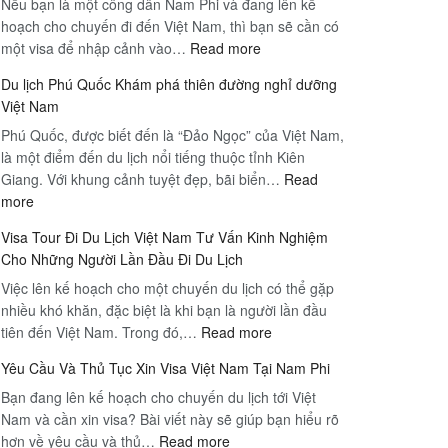
Nếu bạn là một công dân Nam Phi và đang lên kế
hoạch cho chuyến đi đến Việt Nam, thì bạn sẽ cần có
:
một visa để nhập cảnh vào…
Read more
Các
Du lịch Phú Quốc Khám phá thiên đường nghỉ dưỡng
yêu
Việt Nam
cầu
Phú Quốc, được biết đến là “Đảo Ngọc” của Việt Nam,
visa
là một điểm đến du lịch nổi tiếng thuộc tỉnh Kiên
Việt
Giang. Với khung cảnh tuyệt đẹp, bãi biển…
Nam
Read
:
more
cho
Du
công
Visa Tour Đi Du Lịch Việt Nam Tư Vấn Kinh Nghiệm
lịch
dân
Cho Những Người Lần Đầu Đi Du Lịch
Phú
Nam
Việc lên kế hoạch cho một chuyến du lịch có thể gặp
Quốc
Phi
nhiều khó khăn, đặc biệt là khi bạn là người lần đầu
Khám
:
tiên đến Việt Nam. Trong đó,…
phá
Read more
Visa
thiên
Yêu Cầu Và Thủ Tục Xin Visa Việt Nam Tại Nam Phi
Tour
đường
Bạn đang lên kế hoạch cho chuyến du lịch tới Việt
Đi
nghỉ
Nam và cần xin visa? Bài viết này sẽ giúp bạn hiểu rõ
Du
dưỡng
:
hơn về yêu cầu và thủ…
Read more
Lịch
Việt