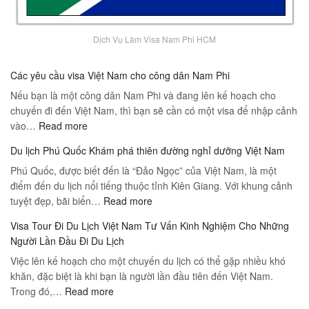
Dịch Vụ Làm Visa Nam Phi HCM
Các yêu cầu visa Việt Nam cho công dân Nam Phi
Nếu bạn là một công dân Nam Phi và đang lên kế hoạch cho
chuyến đi đến Việt Nam, thì bạn sẽ cần có một visa để nhập cảnh
:
vào…
Read more
Các
Du lịch Phú Quốc Khám phá thiên đường nghỉ dưỡng Việt Nam
yêu
Phú Quốc, được biết đến là “Đảo Ngọc” của Việt Nam, là một
cầu
điểm đến du lịch nổi tiếng thuộc tỉnh Kiên Giang. Với khung cảnh
visa
:
tuyệt đẹp, bãi biển…
Việt
Read more
Du
Nam
Visa Tour Đi Du Lịch Việt Nam Tư Vấn Kinh Nghiệm Cho Những
lịch
cho
Người Lần Đầu Đi Du Lịch
Phú
công
Việc lên kế hoạch cho một chuyến du lịch có thể gặp nhiều khó
Quốc
dân
khăn, đặc biệt là khi bạn là người lần đầu tiên đến Việt Nam.
Khám
Nam
:
Trong đó,…
Read more
phá
Phi
Visa
thiên