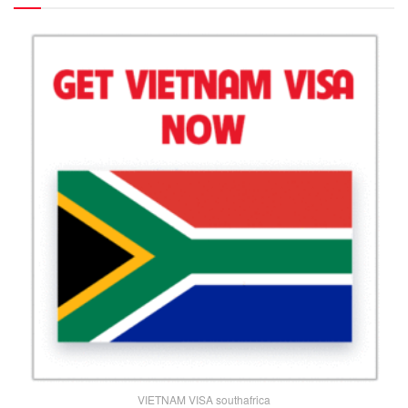
VIETNAM VISA southafrica