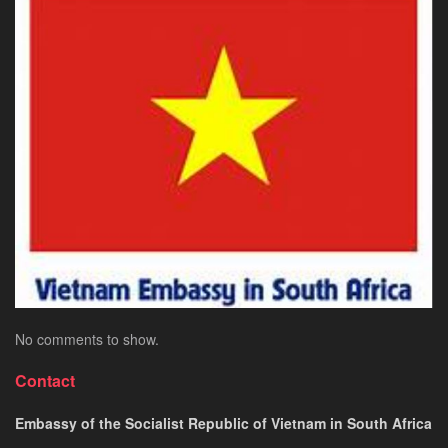
Du
Thị
Lịch
Thực
Uy
Suôn
Tín
Sẻ
Nhất
Tại
Tại
Việt
Việt
Nam
Nam
Cho
Công
Dân
Nam
Phi
No comments to show.
Contact
Embassy of the Socialist Republic of Vietnam in South Africa