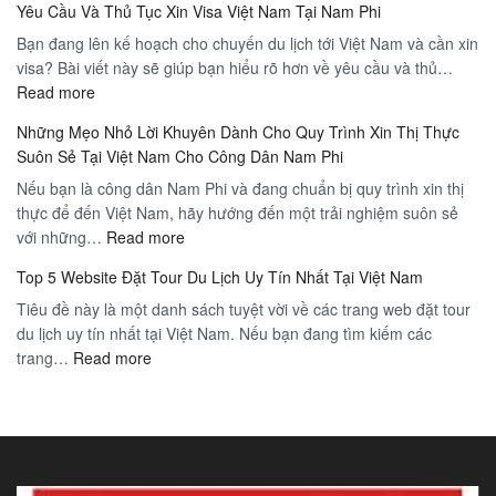
Yêu Cầu Và Thủ Tục Xin Visa Việt Nam Tại Nam Phi
Tour
đường
Bạn đang lên kế hoạch cho chuyến du lịch tới Việt Nam và cần xin
Đi
nghỉ
visa? Bài viết này sẽ giúp bạn hiểu rõ hơn về yêu cầu và thủ…
Du
dưỡng
:
Read more
Lịch
Việt
Yêu
Việt
Nam
Những Mẹo Nhỏ Lời Khuyên Dành Cho Quy Trình Xin Thị Thực
Cầu
Nam
Suôn Sẻ Tại Việt Nam Cho Công Dân Nam Phi
Và
Tư
Nếu bạn là công dân Nam Phi và đang chuẩn bị quy trình xin thị
Thủ
Vấn
thực để đến Việt Nam, hãy hướng đến một trải nghiệm suôn sẻ
Tục
Kinh
:
với những…
Xin
Read more
Nghiệm
Những
Visa
Cho
Top 5 Website Đặt Tour Du Lịch Uy Tín Nhất Tại Việt Nam
Mẹo
Việt
Những
Tiêu đề này là một danh sách tuyệt vời về các trang web đặt tour
Nhỏ
Nam
Người
du lịch uy tín nhất tại Việt Nam. Nếu bạn đang tìm kiếm các
Lời
Tại
Lần
:
trang…
Read more
Khuyên
Nam
Đầu
Top
Dành
Phi
Đi
5
Cho
Du
Website
Quy
Lịch
Đặt
Trình
Tour
Xin