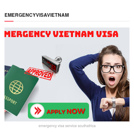
EMERGENCYVISAVIETNAM
emergency visa service southafrica