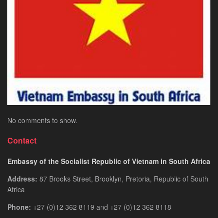
Nhất
Tại
Tại
Việt
Việt
Nam
Nam
Cho
Công
Dân
Nam
Phi
No comments to show.
Contact
Embassy of the Socialist Republic of Vietnam in South Africa
Address:
87 Brooks Street, Brooklyn, Pretoria, Republic of South
Africa
Phone:
+27 (0)12 362 8119 and +27 (0)12 362 8118