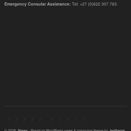
Emergency Consular Assistance:
Tel: +27 (0)622 307 763.
© 2026
JNews
- Premium WordPress news & magazine theme by
Jegtheme
.