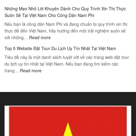
Yêu
Việt
Nam
Những Mẹo Nhỏ Lời Khuyên Dành Cho Quy Trình Xin Thị Thực
Cầu
Nam
Suôn Sẻ Tại Việt Nam Cho Công Dân Nam Phi
Và
Tư
Nếu bạn là công dân Nam Phi và đang chuẩn bị quy trình xin thị
Thủ
Vấn
thực để đến Việt Nam, hãy hướng đến một trải nghiệm suôn sẻ
Tục
Kinh
:
với những…
Xin
Read more
Nghiệm
Những
Visa
Cho
Top 5 Website Đặt Tour Du Lịch Uy Tín Nhất Tại Việt Nam
Mẹo
Việt
Những
Tiêu đề này là một danh sách tuyệt vời về các trang web đặt tour
Nhỏ
Nam
Người
du lịch uy tín nhất tại Việt Nam. Nếu bạn đang tìm kiếm các
Lời
Tại
Lần
:
trang…
Read more
Khuyên
Nam
Đầu
Top
Dành
Phi
Đi
5
Cho
Du
Website
Quy
Lịch
Đặt
Trình
Tour
Xin
Du
Thị
Lịch
Thực
Uy
Suôn
Tín
Sẻ