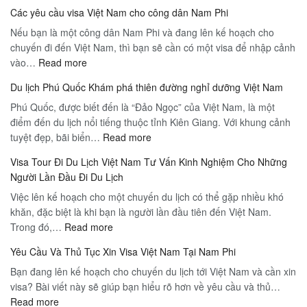
Các yêu cầu visa Việt Nam cho công dân Nam Phi
Nếu bạn là một công dân Nam Phi và đang lên kế hoạch cho
chuyến đi đến Việt Nam, thì bạn sẽ cần có một visa để nhập cảnh
:
vào…
Read more
Các
Du lịch Phú Quốc Khám phá thiên đường nghỉ dưỡng Việt Nam
yêu
Phú Quốc, được biết đến là “Đảo Ngọc” của Việt Nam, là một
cầu
điểm đến du lịch nổi tiếng thuộc tỉnh Kiên Giang. Với khung cảnh
visa
:
tuyệt đẹp, bãi biển…
Việt
Read more
Du
Nam
Visa Tour Đi Du Lịch Việt Nam Tư Vấn Kinh Nghiệm Cho Những
lịch
cho
Người Lần Đầu Đi Du Lịch
Phú
công
Việc lên kế hoạch cho một chuyến du lịch có thể gặp nhiều khó
Quốc
dân
khăn, đặc biệt là khi bạn là người lần đầu tiên đến Việt Nam.
Khám
Nam
:
Trong đó,…
Read more
phá
Phi
Visa
thiên
Yêu Cầu Và Thủ Tục Xin Visa Việt Nam Tại Nam Phi
Tour
đường
Bạn đang lên kế hoạch cho chuyến du lịch tới Việt Nam và cần xin
Đi
nghỉ
visa? Bài viết này sẽ giúp bạn hiểu rõ hơn về yêu cầu và thủ…
Du
dưỡng
:
Read more
Lịch
Việt