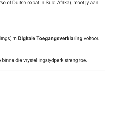
ritse of Duitse expat in Suid-Afrika), moet jy aan
lings) ‘n
Digitale Toegangsverklaring
voltooi.
 binne die vrystellingstydperk streng toe.