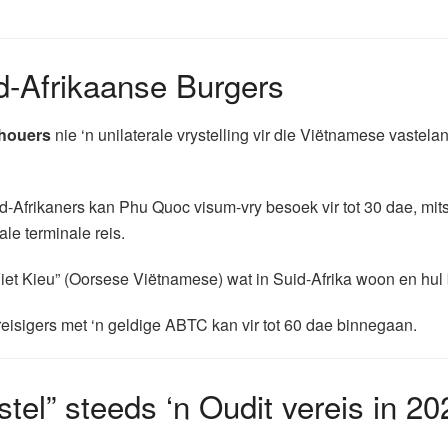
id-Afrikaanse Burgers
thouers
nie ‘n unilaterale vrystelling vir die Viëtnamese vastela
-Afrikaners kan Phu Quoc visum-vry besoek vir tot 30 dae, mits 
ale terminale reis.
iet Kieu” (Oorsese Viëtnamese) wat in Suid-Afrika woon en hul 
isigers met ‘n geldige ABTC kan vir tot 60 dae binnegaan.
el” steeds ‘n Oudit vereis in 20