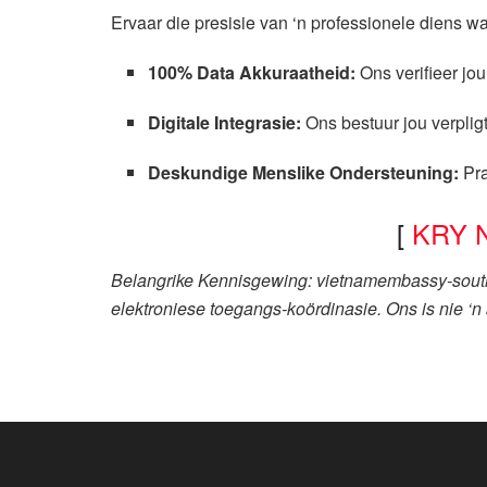
Ervaar die presisie van ‘n professionele diens w
100% Data Akkuraatheid:
Ons verifieer jou
Digitale Integrasie:
Ons bestuur jou verpli
Deskundige Menslike Ondersteuning:
Pra
[
KRY 
Belangrike Kennisgewing: vietnamembassy-southaf
elektroniese toegangs-koördinasie. Ons is nie ‘n