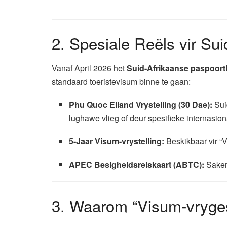
2. Spesiale Reëls vir Su
Vanaf April 2026 het
Suid-Afrikaanse paspoor
standaard toeristevisum binne te gaan:
Phu Quoc Eiland Vrystelling (30 Dae):
Suid
lughawe vlieg of deur spesifieke internasion
5-Jaar Visum-vrystelling:
Beskikbaar vir “V
APEC Besigheidsreiskaart (ABTC):
Sakere
3. Waarom “Visum-vrygest