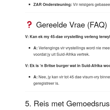
ZAR Ondersteuning:
Vir reisigers gebasee
Gereelde Vrae (FAQ)
V: Kan ek my 45-dae vrystelling verleng terwy
A:
Verlengings vir vrystellings word nie meer
voordat jy uit Suid-Afrika vertrek.
V: Ek is ‘n Britse burger wat in Suid-Afrika w
A:
Nee, jy kan vir tot 45 dae visum-vry bin
geregistreer is.
5. Reis met Gemoedsrus