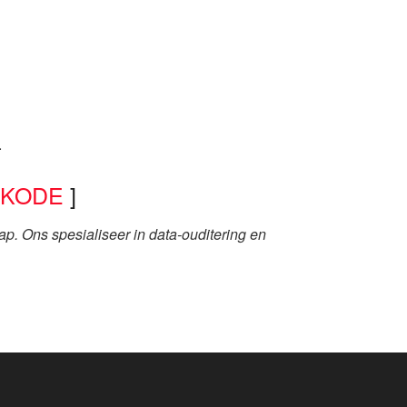
.
-KODE
]
p. Ons spesialiseer in data-ouditering en