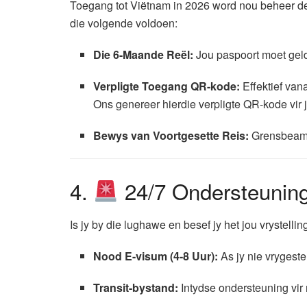
Toegang tot Viëtnam in 2026 word nou beheer d
die volgende voldoen:
Die 6-Maande Reël:
Jou paspoort moet gel
Verpligte Toegang QR-kode:
Effektief van
Ons genereer hierdie verpligte QR-kode vir j
Bewys van Voortgesette Reis:
Grensbeampte
4.
24/7 Ondersteuning
Is jy by die lughawe en besef jy het jou vrystellin
Nood E-visum (4-8 Uur):
As jy nie vrygestel
Transit-bystand:
Intydse ondersteuning vir 