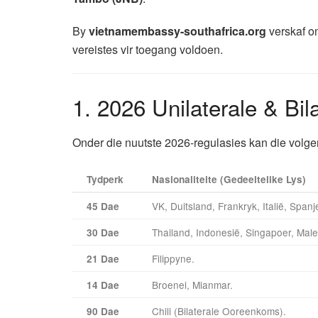
By
vietnamembassy-southafrica.org
verskaf on
vereistes vir toegang voldoen.
1. 2026 Unilaterale & Bila
Onder die nuutste 2026-regulasies kan die volge
Tydperk
Nasionaliteite (Gedeeltelike Lys)
VK, Duitsland, Frankryk, Italië, Sp
45 Dae
Thailand, Indonesië, Singapoer, Malei
30 Dae
Filippyne.
21 Dae
Broenei, Mianmar.
14 Dae
Chili (Bilaterale Ooreenkoms).
90 Dae