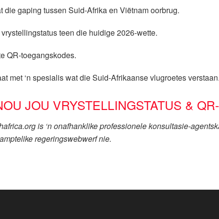
at die gaping tussen Suid-Afrika en Viëtnam oorbrug.
 vrystellingstatus teen die huidige 2026-wette.
gte QR-toegangskodes.
at met ‘n spesialis wat die Suid-Afrikaanse vlugroetes verstaan
NOU JOU VRYSTELLINGSTATUS & QR
rica.org is ‘n onafhanklike professionele konsultasie-agentska
 amptelike regeringswebwerf nie.