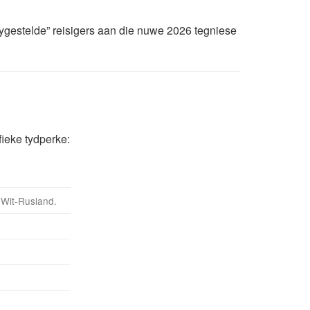
rygestelde” reisigers aan die nuwe 2026 tegniese
ieke tydperke:
 Wit-Rusland.