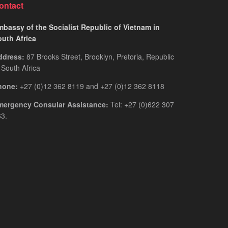
ontact
bassy of the Socialist Republic of Vietnam in
outh Africa
ddress:
87 Brooks Street, Brooklyn, Pretoria, Republic
 South Africa
hone:
+27 (0)12 362 8119 and +27 (0)12 362 8118
mergency Consular Assistance:
Tel: +27 (0)622 307
3.