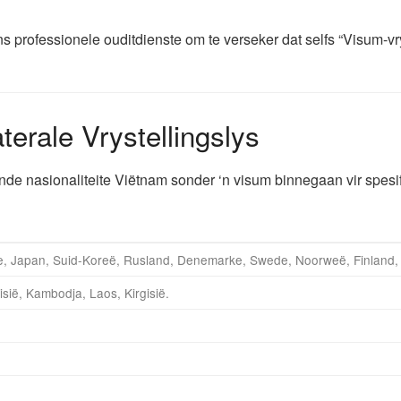
s professionele ouditdienste om te verseker dat selfs “Visum-v
terale Vrystellingslys
nde nasionaliteite Viëtnam sonder ‘n visum binnegaan vir spesif
anje, Japan, Suid-Koreë, Rusland, Denemarke, Swede, Noorweë, Finland,
sië, Kambodja, Laos, Kirgisië.