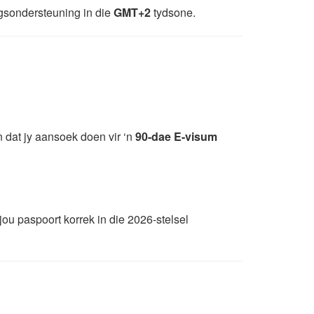
ngsondersteuning in die
GMT+2
tydsone.
n dat jy aansoek doen vir ‘n
90-dae E-visum
jou paspoort korrek in die 2026-stelsel