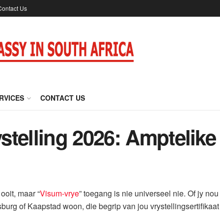
Contact Us
RVICES
CONTACT US
telling 2026: Amptelike
ooit, maar “
Visum-vrye
” toegang is nie universeel nie. Of jy nou
urg of Kaapstad woon, die begrip van jou vrystellingsertifikaat i