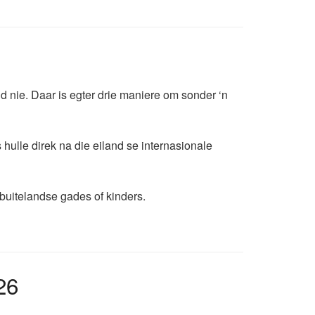
nd nie. Daar is egter drie maniere om sonder ‘n
hulle direk na die eiland se internasionale
buitelandse gades of kinders.
26