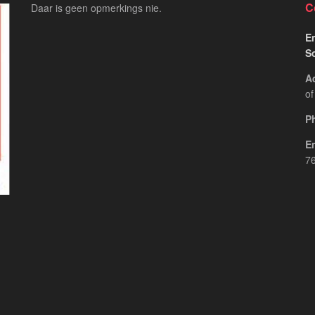
C
Daar is geen opmerkings nie.
Em
S
A
of
P
E
76