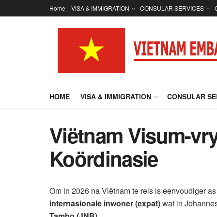
Home
VISA & IMMIGRATION
CONSULAR SERVICES
HOME
VISA & IMMIGRATION
CONSULAR SE
Viëtnam Visum-vrys
Koördinasie
Om in 2026 na Viëtnam te reis is eenvoudiger as 
internasionale inwoner (expat)
wat in Johannesb
Tambo (JNB)
.