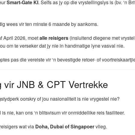
eur
Smart-Gate KI
. Selfs as jy op die vrystellingslys is (bv. ‘n B
dig wees vir ten minste 6 maande by aankoms.
af April 2026, moet
alle reisigers
(insluitend diegene met vrystel
ou om te verseker dat jy nie in handmatige lyne vasval nie.
s pas die vereiste vir ‘n bevestigde retoer- of voortreiskaartjie
 vir JNB & CPT Vertrekke
gstydperk oorskry of jou nasionaliteit is nie vrygestel nie?
 is nie, kan ons ‘n blitsvisum vir onmiddellike reis fasiliteer.
reisigers wat via
Doha, Dubai of Singapoer
vlieg.