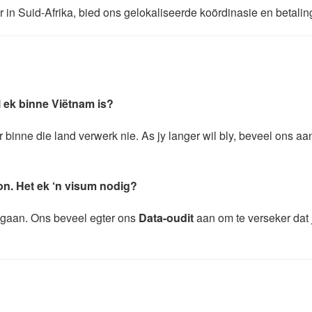
r in Suid-Afrika, bied ons gelokaliseerde koördinasie en betali
l ek binne Viëtnam is?
 binne die land verwerk nie. As jy langer wil bly, beveel ons aa
oon. Het ek ‘n visum nodig?
negaan. Ons beveel egter ons
Data-oudit
aan om te verseker dat 